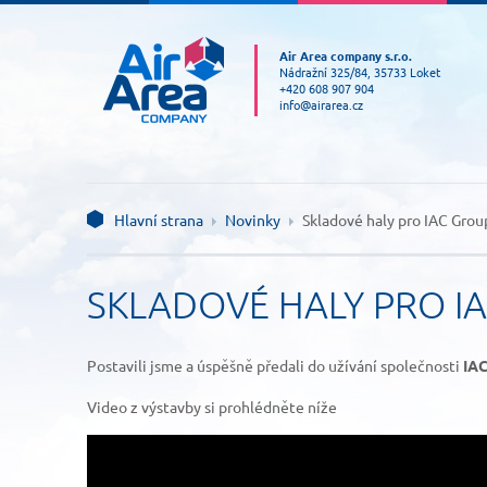
Air Area company s.r.o.
Nádražní 325/84, 35733 Loket
+420 608 907 904
info@airarea.cz
Hlavní strana
Novinky
Skladové haly pro IAC Grou
SKLADOVÉ HALY PRO I
Postavili jsme a úspěšně předali do užívání společnosti
IAC
Video z výstavby si prohlédněte níže