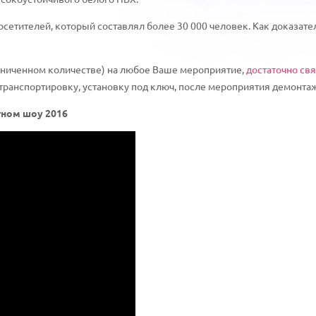
сетителей, который составлял более 30 000 человек. Как доказат
аниченном количестве) на любое Ваше мероприятие,
достаточно свя
ранспортировку, установку под ключ, после мероприятия демонтаж 
тном шоу 2016