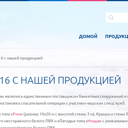
ДОМОЙ
ПРОДУК
16 с нашей продукцией
16 С НАШЕЙ ПРОДУКЦИЕЙ
ы являлись единственным поставщиком банкетных сооружений и па
 постановка спасательной операции с участием чешских спецслужб.
 типа «
Рим
» (размер 10х20 м с высотой стены 3 м). Крыша и стены
о несгораемого белого ПВХ и «Пагоды» типа «
Ницца
» с уникальны
ысокоустойчивого белого ПВХ.