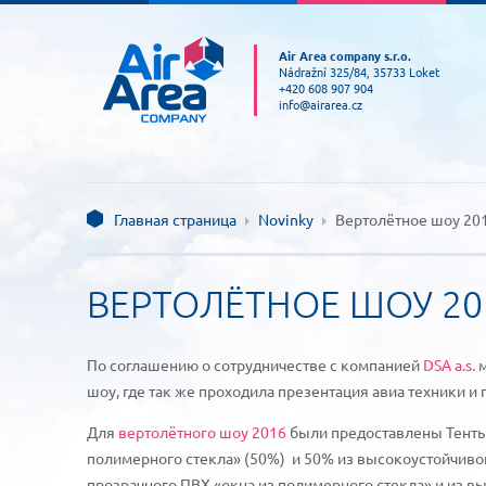
Air Area company s.r.o.
Nádražní 325/84, 35733 Loket
+420 608 907 904
info@airarea.cz
Главная страница
Novinky
Вертолётное шоу 20
ВЕРТОЛЁТНОЕ ШОУ 20
По соглашению о сотрудничестве с компанией
DSA a.s.
м
шоу, где так же проходила презентация авиа техники и
Для
вертолётного шоу 2016
были предоставлены Тенты
полимерного стекла» (50%) и 50% из высокоустойчивог
прозрачного ПВХ «окна из полимерного стекла» и из в