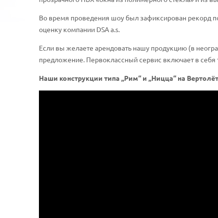
Во время проведения шоу был зафиксирован рекорд по
оценку компании DSA a.s.
Если вы желаете арендовать нашу продукцию (в неогр
предложение. Первоклассный сервис включает в себя т
Наши конструкции типа „Рим“ и „Ницца“ на Вертолё