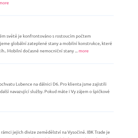
more
ém světě je konfrontováno s rostoucím počtem
jeme globální zateplené stany a mobilní konstrukce, které
h.. Mobilní dočasné nemocniční stany ...
more
chvatu Lubence na dálnici D6. Pro klienta jsme zajistili
 další navazující služby. Pokud máte i Vy zájem o špičkové
rámci jejich divize zemědělství na Vysočině. IBK Trade je