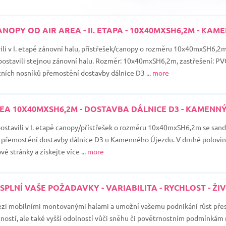
NOPY OD AIR AREA - II. ETAPA - 10X40MXSH6,2M - KAM
vili v I. etapě zánovní halu, přístřešek/canopy o rozměru 10x40mxSH6,2m
ostavili stejnou zánovní halu. Rozměr: 10x40mxSH6,2m, zastřešení: PVC
tních nosníků přemostění dostavby dálnice D3 ...
more
EA 10X40MXSH6,2M - DOSTAVBA DÁLNICE D3 - KAMENNÝ
postavili v I. etapě canopy/přístřešek o rozměru 10x40mxSH6,2m se san
y přemostění dostavby dálnice D3 u Kamenného Újezdu. V druhé polovině 
 stránky a získejte více ...
more
PLNÍ VAŠE POŽADAVKY - VARIABILITA - RYCHLOST - Ž
ezi mobilními montovanými halami a umožní vašemu podnikání růst přes
tností, ale také vyšší odolností vůči sněhu či povětrnostním podmínkám