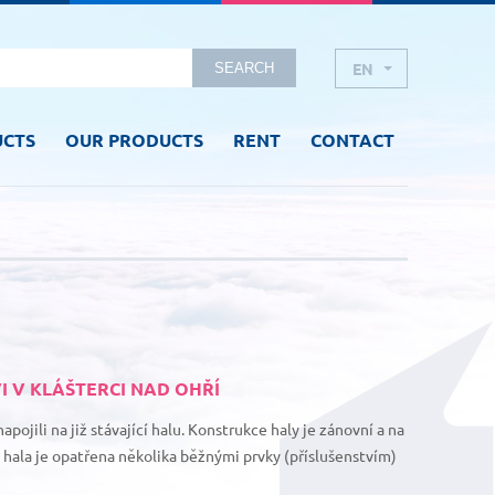
EN
SEARCH
CZ
UCTS
OUR PRODUCTS
RENT
CONTACT
RU
I V KLÁŠTERCI NAD OHŘÍ
pojili na již stávající halu. Konstrukce haly je zánovní a na
 hala je opatřena několika běžnými prvky (příslušenstvím)