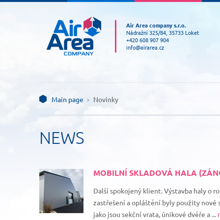
Air Area company s.r.o.
Nádražní 325/84, 35733 Loket
+420 608 907 904
info@airarea.cz
Main page
Novinky
NEWS
MOBILNÍ SKLADOVÁ HALA (ZÁNO
Další spokojený klient. Výstavba haly o ro
zastřešení a opláštění byly použity nové
jako jsou sekční vrata, únikové dvěře a ...