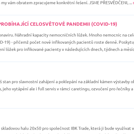
i a my vám obratem zpracujeme konkrétní řešení. JSME PŘESVĚDČENI, ...
OBÍHAJÍCÍ CELOSVĚTOVÉ PANDEMII (COVID-19)
naviru. Náhradní kapacity nemocničních lůžek. Mnoho nemocnic na cel
D-19) - přičemž počet nově infikovaných pacientů roste denně. Poskytu
í lůžek pro infikované pacienty v následujících dnech, týdnech a měsící
 stan pro slavnostní zahájení a poklepání na základní kámen výstavby ob
jeho vytápění ale i full servis v rámci caretingu, ozvučení pro řečníky a
kladovou halu 20x50 pro společnost IBK Trade, která ji bude využívat v 