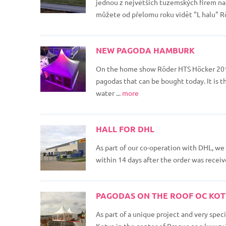
jednou z největších tuzemských firem na 
můžete od přelomu roku vidět "L halu" Rö
NEW PAGODA HAMBURK
On the home show Röder HTS Höcker 2017,
pagodas that can be bought today. It is t
water ...
more
HALL FOR DHL
As part of our co-operation with DHL, we
within 14 days after the order was received
PAGODAS ON THE ROOF OC KO
As part of a unique project and very spec