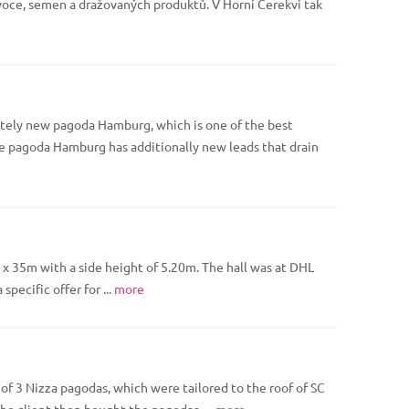
voce, semen a dražovaných produktů. V Horní Cerekvi tak
tely new pagoda Hamburg, which is one of the best
 the pagoda Hamburg has additionally new leads that drain
x 35m with a side height of 5.20m. The hall was at DHL
specific offer for ...
more
 of 3 Nizza pagodas, which were tailored to the roof of SC