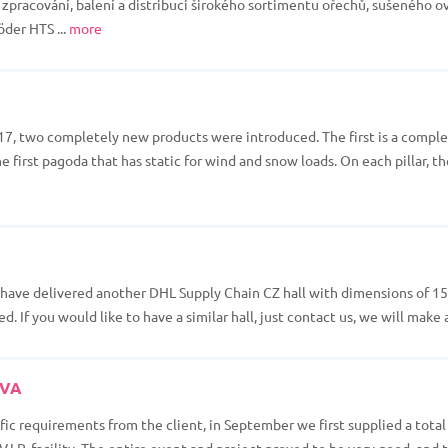
zpracování, balení a distribuci širokého sortimentu ořechů, sušeného o
der HTS ...
more
 two completely new products were introduced. The first is a comple
he first pagoda that has static for wind and snow loads. On each pillar,
 have delivered another DHL Supply Chain CZ hall with dimensions of 15 
. If you would like to have a similar hall, just contact us, we will make a 
TVA
ific requirements from the client, in September we first supplied a total