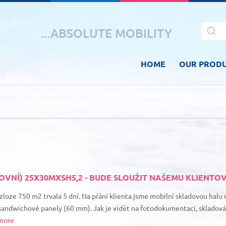
...ABSOLUTE MOBILITY
HOME
OUR PROD
VNÍ) 25X30MXSH5,2 - BUDE SLOUŽIT NAŠEMU KLIENTOV
zloze 750 m2 trvala 5 dní. Na přání klienta jsme mobilní skladovou halu na
 sandwichové panely (60 mm). Jak je vidět na fotodokumentaci, skladová
more