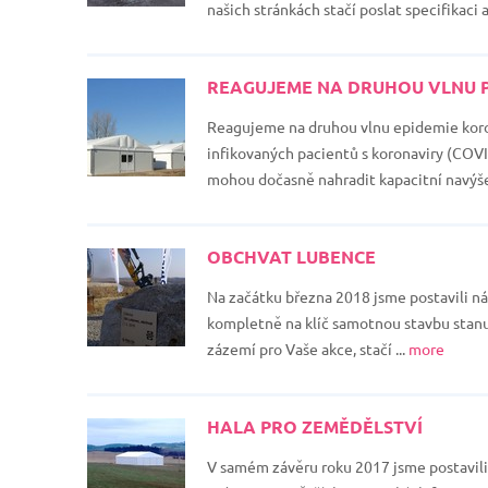
našich stránkách stačí poslat specifikac
REAGUJEME NA DRUHOU VLNU PR
Reagujeme na druhou vlnu epidemie koro
infikovaných pacientů s koronaviry (COVI
mohou dočasně nahradit kapacitní navýšen
OBCHVAT LUBENCE
Na začátku března 2018 jsme postavili náš
kompletně na klíč samotnou stavbu stanu, 
zázemí pro Vaše akce, stačí ...
more
HALA PRO ZEMĚDĚLSTVÍ
V samém závěru roku 2017 jsme postavili s