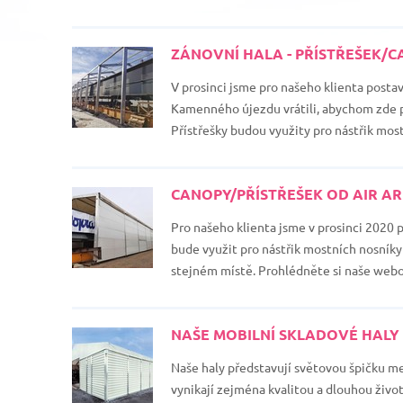
ZÁNOVNÍ HALA - PŘÍSTŘEŠEK/CA
V prosinci jsme pro našeho klienta posta
Kamenného újezdu vrátili, abychom zde p
Přístřešky budou využity pro nástřik mos
CANOPY/PŘÍSTŘEŠEK OD AIR AR
Pro našeho klienta jsme v prosinci 2020 
bude využit pro nástřik mostních nosník
stejném místě. Prohlédněte si naše webové
NAŠE MOBILNÍ SKLADOVÉ HALY S
Naše haly představují světovou špičku m
vynikají zejména kvalitou a dlouhou živo