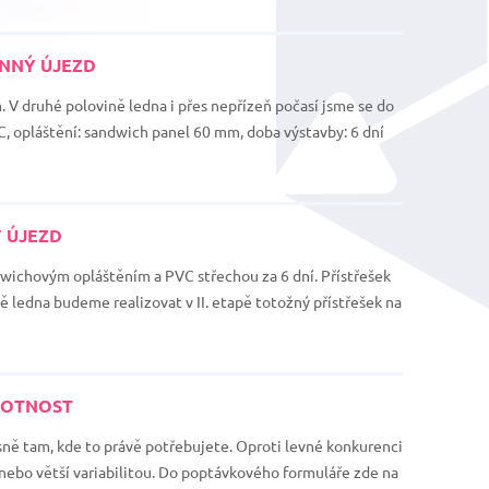
ENNÝ ÚJEZD
. V druhé polovině ledna i přes nepřízeň počasí jsme se do
, opláštění: sandwich panel 60 mm, doba výstavby: 6 dní
 ÚJEZD
dwichovým opláštěním a PVC střechou za 6 dní. Přístřešek
ledna budeme realizovat v II. etapě totožný přístřešek na
IVOTNOST
ně tam, kde to právě potřebujete. Oproti levné konkurenci
 nebo větší variabilitou. Do poptávkového formuláře zde na