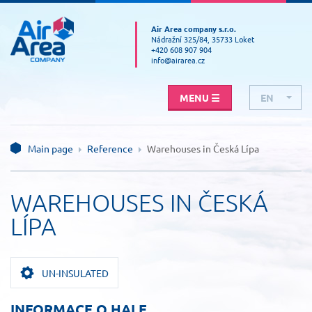
Air Area company s.r.o.
Nádražní 325/84, 35733 Loket
+420 608 907 904
info@airarea.cz
MENU
☰
EN
CZ
RU
Main page
Reference
Warehouses in Česká Lípa
WAREHOUSES IN ČESKÁ
LÍPA
UN-INSULATED
INFORMACE O HALE